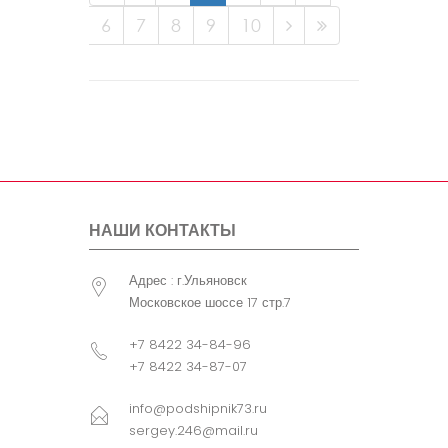
6
7
8
9
10
НАШИ КОНТАКТЫ
Адрес : г.Ульяновск
Московское шоссе 17 стр.7
+7 8422 34-84-96
+7 8422 34-87-07
info@podshipnik73.ru
sergey.246@mail.ru