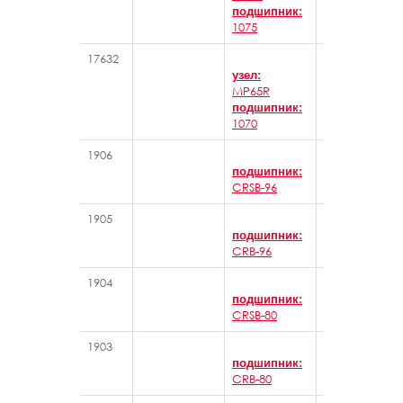
подшипник:
1075
17632
Стационарны
узел:
MP65R
подшипник:
1070
1906
Игольчатые 
подшипник:
CRSB-96
1905
Игольчатые 
подшипник:
CRB-96
1904
Игольчатые 
подшипник:
CRSB-80
1903
Игольчатые 
подшипник:
CRB-80