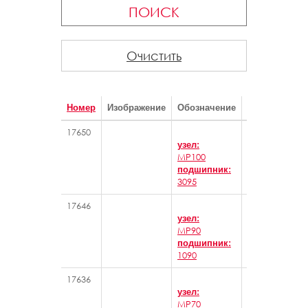
ПОИСК
Очистить
Номер
Изображение
Обозначение
Категория
17650
Стационарны
узел:
MP100
подшипник:
3095
17646
Стационарны
узел:
MP90
подшипник:
1090
17636
Стационарны
узел:
MP70