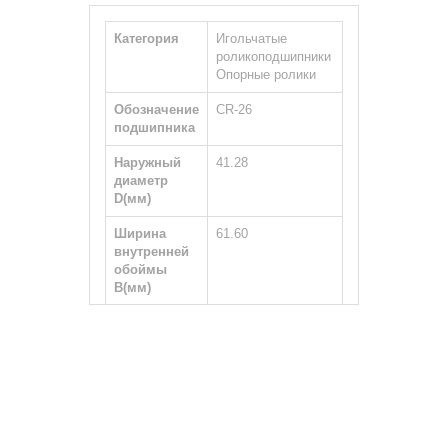
Категория
Игольчатые
роликоподшипники
Опорные ролики
Обозначение
CR-26
подшипника
Наружный
41.28
диаметр
D(мм)
Ширина
61.60
внутренней
обоймы
B(мм)
Ширина
22.22
наружной
обоймы
С(мм)
Тип вала
Цилиндрический
Размер
5/8-18 UNF