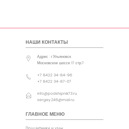
болта
крепления
узла
Примечание
CR - Без
сепаратора . D = 1
5/8 (inch) . B1
(мм)= B (мм)
НАШИ КОНТАКТЫ
Дюймовая серия
Адрес : г.Ульяновск
Московское шоссе 17 стр.7
+7 8422 34-84-96
+7 8422 34-87-07
info@podshipnik73.ru
sergey.246@mail.ru
ГЛАВНОЕ МЕНЮ
Подшипники и узлы