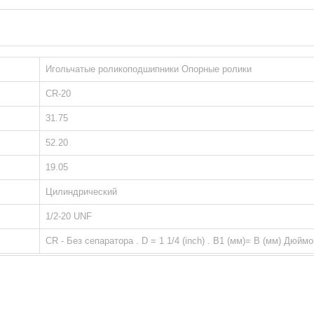
Игольчатые роликоподшипники Опорные ролики
CR-20
31.75
52.20
19.05
Цилиндрический
1/2-20 UNF
CR - Без сепаратора . D = 1 1/4 (inch) . B1 (мм)= B (мм) Дюйм