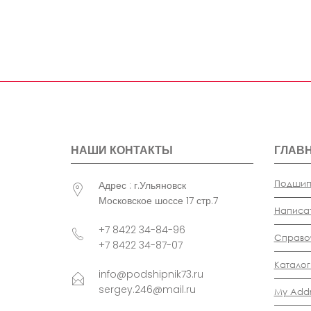
НАШИ КОНТАКТЫ
ГЛАВ
Подшип
Адрес : г.Ульяновск
Московское шоссе 17 стр.7
Написа
+7 8422 34-84-96
Справо
+7 8422 34-87-07
Каталог
info@podshipnik73.ru
sergey.246@mail.ru
My Addr