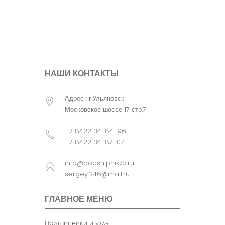
болта
крепления
узла
Примечание
CR - Без
сепаратора . D = 1
(inch) . B1 (мм)= B
(мм) Дюймовая
НАШИ КОНТАКТЫ
серия
Адрес : г.Ульяновск
Московское шоссе 17 стр.7
+7 8422 34-84-96
+7 8422 34-87-07
info@podshipnik73.ru
sergey.246@mail.ru
ГЛАВНОЕ МЕНЮ
Подшипники и узлы