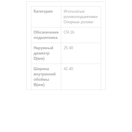
Категория
Игольчатые
роликоподшипники
Опорные ролики
Обозначение
CR-16
подшипника
Наружный
25.40
диаметр
D(мм)
Ширина
42.40
внутренней
обоймы
B(мм)
Ширина
15.88
наружной
обоймы
С(мм)
Тип вала
Цилиндрический
Размер
7/16-20 UNF