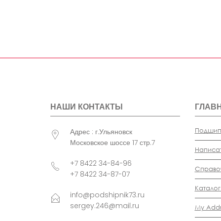
НАШИ КОНТАКТЫ
ГЛАВ
Подшип
Адрес : г.Ульяновск
Московское шоссе 17 стр.7
Написа
+7 8422 34-84-96
Справо
+7 8422 34-87-07
Каталог
info@podshipnik73.ru
sergey.246@mail.ru
My Addr