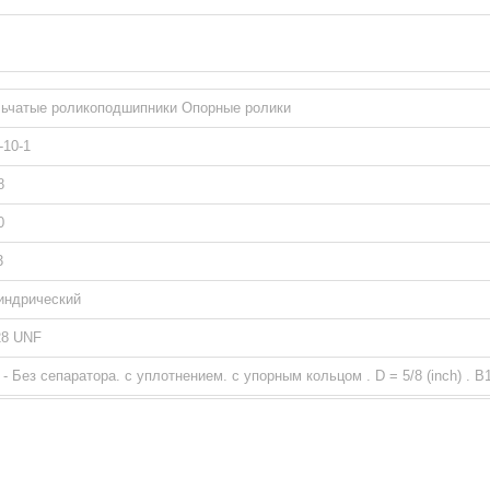
ьчатые роликоподшипники Опорные ролики
10-1
8
0
3
индрический
28 UNF
- Без сепаратора. с уплотнением. с упорным кольцом . D = 5/8 (inch) . 