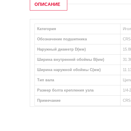
ОПИСАНИЕ
Категория
Игол
Обозначение подшипника
CRS-
Наружный диаметр D(мм)
15.8
Ширина внутренней обоймы B(мм)
31.3
Ширина наружной обоймы С(мм)
11.1
Тип вала
Цил
Размер болта крепления узла
1/4-
Примечание
CRS 