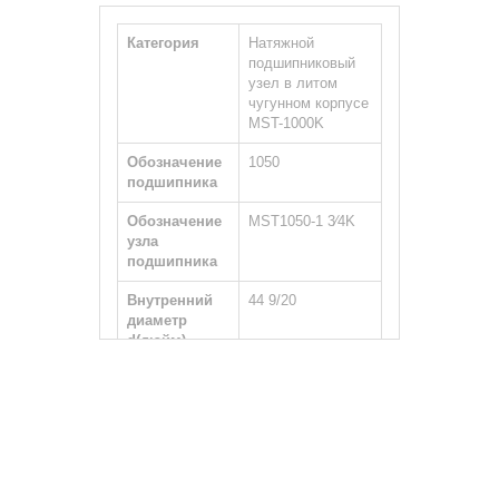
Категория
Натяжной
подшипниковый
узел в литом
чугунном корпусе
MST-1000K
Обозначение
1050
подшипника
Обозначение
MST1050-1 3⁄4K
узла
подшипника
Внутренний
44 9/20
диаметр
d(дюйм)
Наружный
1.75
диаметр
D(мм)
Тип вала
Цилиндрический
Возможность
Да