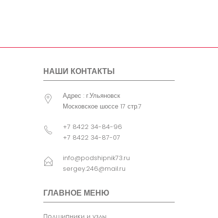
болта
крепления
узла
Примечание
FCRS - Без
сепаратора. с
уплотнением. с
упорным кольцом .
НАШИ КОНТАКТЫ
B1 (мм)= B (мм)
Адрес : г.Ульяновск
Московское шоссе 17 стр.7
+7 8422 34-84-96
+7 8422 34-87-07
info@podshipnik73.ru
sergey.246@mail.ru
ГЛАВНОЕ МЕНЮ
Подшипники и узлы