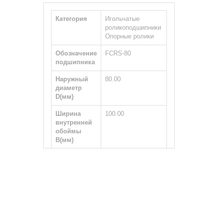
Категория
Игольчатые
роликоподшипники
Опорные ролики
Обозначение
FCRS-80
подшипника
Наружный
80.00
диаметр
D(мм)
Ширина
100.00
внутренней
обоймы
B(мм)
Ширина
35.00
наружной
обоймы
С(мм)
Тип вала
Цилиндрический
Размер
M30×1.5