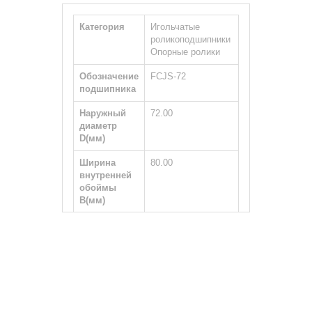
Категория
Игольчатые
роликоподшипники
Опорные ролики
Обозначение
FCJS-72
подшипника
Наружный
72.00
диаметр
D(мм)
Ширина
80.00
внутренней
обоймы
B(мм)
Ширина
29.00
наружной
обоймы
С(мм)
Тип вала
Цилиндрический
Размер
M24×1.5