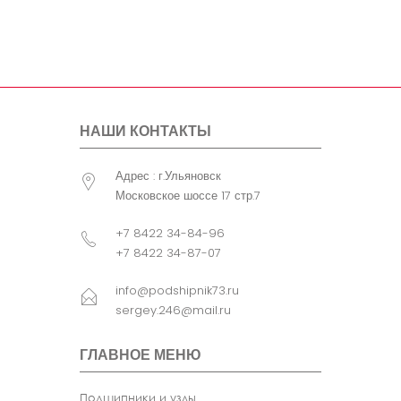
болта
крепления
узла
Примечание
FCJS - С
сепаратором. с
уплотнением. с
упорным кольцом .
НАШИ КОНТАКТЫ
B1 (мм)= B (мм)
Адрес : г.Ульяновск
Московское шоссе 17 стр.7
+7 8422 34-84-96
+7 8422 34-87-07
info@podshipnik73.ru
sergey.246@mail.ru
ГЛАВНОЕ МЕНЮ
Подшипники и узлы