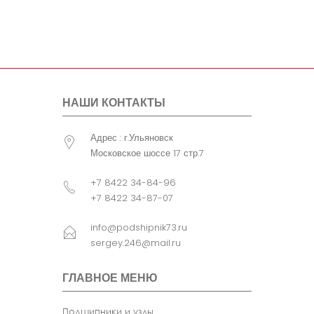
болта
крепления
узла
Примечание
FCJS - С
сепаратором. с
уплотнением. с
упорным кольцом .
НАШИ КОНТАКТЫ
B1 (мм)= B (мм)
Адрес : г.Ульяновск
Московское шоссе 17 стр.7
+7 8422 34-84-96
+7 8422 34-87-07
info@podshipnik73.ru
sergey.246@mail.ru
ГЛАВНОЕ МЕНЮ
Подшипники и узлы