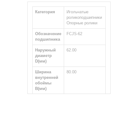
Категория
Игольчатые
роликоподшипники
Опорные ролики
Обозначение
FCJS-62
подшипника
Наружный
62.00
диаметр
D(мм)
Ширина
80.00
внутренней
обоймы
B(мм)
Ширина
29.00
наружной
обоймы
С(мм)
Тип вала
Цилиндрический
Размер
M24×1.5