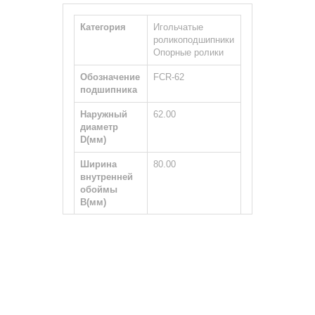
Категория
Игольчатые
роликоподшипники
Опорные ролики
Обозначение
FCR-62
подшипника
Наружный
62.00
диаметр
D(мм)
Ширина
80.00
внутренней
обоймы
B(мм)
Ширина
29.00
наружной
обоймы
С(мм)
Тип вала
Цилиндрический
Размер
M24×1.5