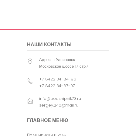
болта
крепления
узла
Примечание
FCR - Без
сепаратора . B1
(мм)= B (мм)
НАШИ КОНТАКТЫ
Адрес : г.Ульяновск
Московское шоссе 17 стр.7
+7 8422 34-84-96
+7 8422 34-87-07
info@podshipnik73.ru
sergey.246@mail.ru
ГЛАВНОЕ МЕНЮ
Подшипники и узлы