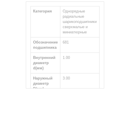
Категория
Однорядные
радиальные
шарикоподшипники
сверхмалые и
миниатюрные
Обозначение
681
подшипника
Внутренний
1.00
диаметр
d(мм)
Наружный
3.00
диаметр
D(мм)
Ширина
1.00
внутренней
обоймы
B(мм)
Тип вала
Цилиндрический