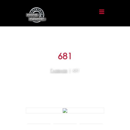
681
Главная
| 681