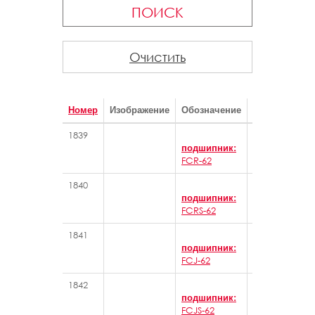
ПОИСК
Очистить
Номер
Изображение
Обозначение
Категория
1839
Игольчатые 
подшипник:
FCR-62
1840
Игольчатые 
подшипник:
FCRS-62
1841
Игольчатые 
подшипник:
FCJ-62
1842
Игольчатые 
подшипник:
FCJS-62